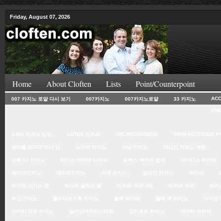
Friday, August 07, 2026
Home
About Cloften
Lists
Point/Counterpoint
AC
007 카지노 로얄 다시 보기
007카지노
007카지노로얄
33 카지노
CH
UNCATEGORIZED
WWW.ACCESS35.X
GTA5 카지노 임무
LOTUS 바카라
넷마블 바카라 머니 상
노구라 카지노
다낭 카지노
더나인 카지노 쿠폰
드퀘 11 카지노
라이브 바카라 사이트
로투스 바카라 분석
마이다스 바카라
메리크카지노
메리트카지노
미국 카지노
밀리언 카지노
바카라
바카라 이기는 법
바카라 잘하는 법
바카라 커뮤니티
바카라 쿠폰
바카
부산 카지노
블라디보스톡 카지노
블랙 바카라
블랙 잭 카지노
사이판 
스카이 파크 카지노
실시간바카라사이트
싱가포르 카지노
아바타 바카라