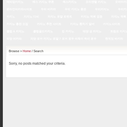
에비앙카지노
예스 카지노 쿠폰
예스카지노
오리엔탈 카지노
오바마카
온라인바카라사이트
우리 바카라
우리 카지노 총판
우리카지노
우리카
카지노
카지노 디비
카지노 로얄 토렌트
카지노 먹튀 검증
카지노 먹튀
카지노 총판 모집
카지노 추천 사이트
카지노 환치기 알바
카지노사이트
클럽 A 카지노
클럽골드카지노
킹 카지노
태양 성 카지노
트럼프 카지
피망 바카라
피망 포커 카지노 로얄 7 포커 로우 바둑이 하이 로우
한게임 바카라
Browse >
Home
/ Search
Sorry, no posts matched your criteria.