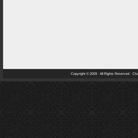
Copyright © 2009 · All Rights Reserved ·
Chu