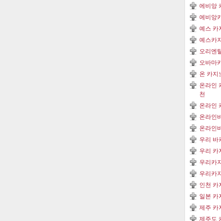
에비앙 
에비앙
예스 카
예스카
오리엔탈
오바마
온 카지
온라인 
천
온라인 
온라인
온라인
우리 바
우리 카
우리카
우리카
인천 카
일본 카
제주 카
제주도 