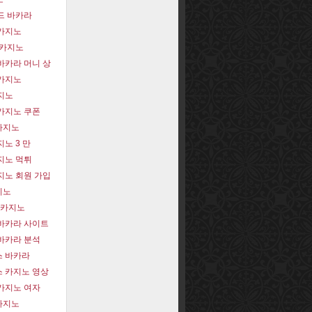
드 바카라
카지노
 카지노
바카라 머니 상
카지노
지노
카지노 쿠폰
카지노
노 3 만
지노 먹튀
지노 회원 가입
지노
1 카지노
바카라 사이트
바카라 분석
 바카라
 카지노 영상
카지노 여자
카지노