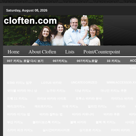
Saturday, August 08, 2026
Home
About Cloften
Lists
Point/Counterpoint
AC
007 카지노 로얄 다시 보기
007카지노
007카지노로얄
33 카지노
CH
UNCATEGORIZED
WWW.ACCESS35.X
GTA5 카지노 임무
LOTUS 바카라
넷마블 바카라 머니 상
노구라 카지노
다낭 카지노
더나인 카지노 쿠폰
드퀘 11 카지노
라이브 바카라 사이트
로투스 바카라 분석
마이다스 바카라
메리크카지노
메리트카지노
미국 카지노
밀리언 카지노
바카라
바카라 이기는 법
바카라 잘하는 법
바카라 커뮤니티
바카라 쿠폰
바카
부산 카지노
블라디보스톡 카지노
블랙 바카라
블랙 잭 카지노
사이판 
스카이 파크 카지노
실시간바카라사이트
싱가포르 카지노
아바타 바카라