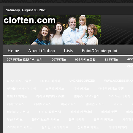
Saturday, August 08, 2026
Home
About Cloften
Lists
Point/Counterpoint
AC
007 카지노 로얄 다시 보기
007카지노
007카지노로얄
33 카지노
CH
UNCATEGORIZED
WWW.ACCESS35.X
GTA5 카지노 임무
LOTUS 바카라
넷마블 바카라 머니 상
노구라 카지노
다낭 카지노
더나인 카지노 쿠폰
드퀘 11 카지노
라이브 바카라 사이트
로투스 바카라 분석
마이다스 바카라
메리크카지노
메리트카지노
미국 카지노
밀리언 카지노
바카라
바카라 이기는 법
바카라 잘하는 법
바카라 커뮤니티
바카라 쿠폰
바카
부산 카지노
블라디보스톡 카지노
블랙 바카라
블랙 잭 카지노
사이판 
스카이 파크 카지노
실시간바카라사이트
싱가포르 카지노
아바타 바카라