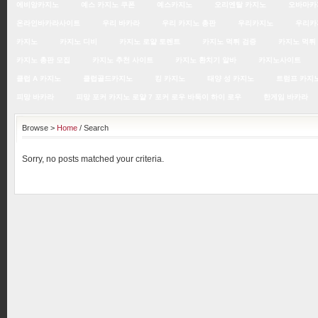
에비앙카지노
예스 카지노 쿠폰
예스카지노
오리엔탈 카지노
오바마카
온라인바카라사이트
우리 바카라
우리 카지노 총판
우리카지노
우리카
카지노
카지노 디비
카지노 로얄 토렌트
카지노 먹튀 검증
카지노 먹튀
카지노 총판 모집
카지노 추천 사이트
카지노 환치기 알바
카지노사이트
클럽 A 카지노
클럽골드카지노
킹 카지노
태양 성 카지노
트럼프 카지
피망 바카라
피망 포커 카지노 로얄 7 포커 로우 바둑이 하이 로우
한게임 바카라
Browse >
Home
/ Search
Sorry, no posts matched your criteria.