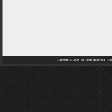
Copyright © 2009 · All Rights Reserved ·
Chu