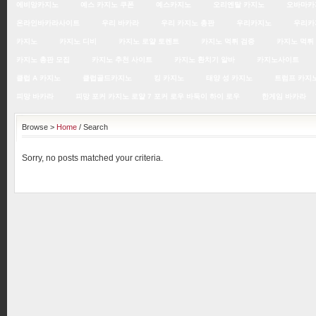
에비앙카지노
예스 카지노 쿠폰
예스카지노
오리엔탈 카지노
오바마카
온라인바카라사이트
우리 바카라
우리 카지노 총판
우리카지노
우리카
카지노
카지노 디비
카지노 로얄 토렌트
카지노 먹튀 검증
카지노 먹튀
카지노 총판 모집
카지노 추천 사이트
카지노 환치기 알바
카지노사이트
클럽 A 카지노
클럽골드카지노
킹 카지노
태양 성 카지노
트럼프 카지
피망 바카라
피망 포커 카지노 로얄 7 포커 로우 바둑이 하이 로우
한게임 바카라
Browse >
Home
/ Search
Sorry, no posts matched your criteria.