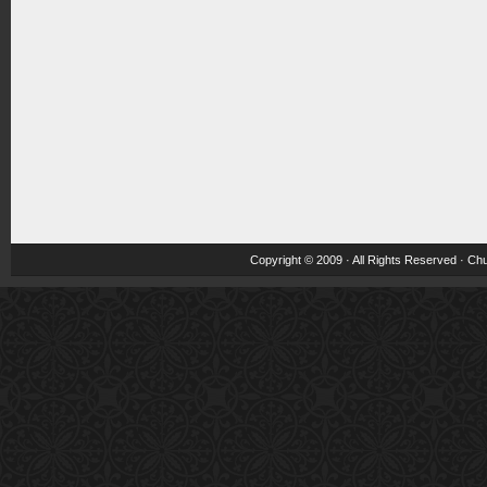
Copyright © 2009 · All Rights Reserved ·
Chu