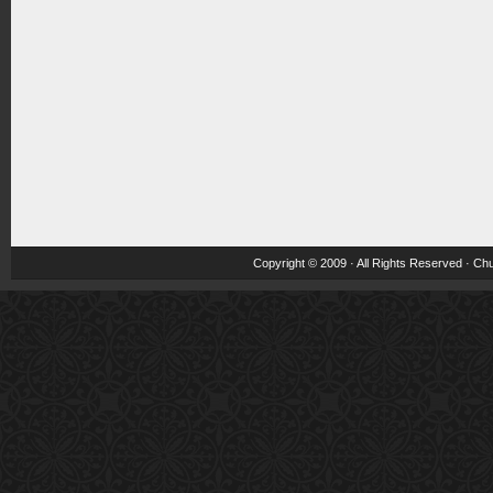
Copyright © 2009 · All Rights Reserved ·
Chu