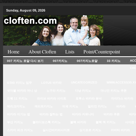
Sunday, August 09, 2026
Home
About Cloften
Lists
Point/Counterpoint
AC
007 카지노 로얄 다시 보기
007카지노
007카지노로얄
33 카지노
CH
UNCATEGORIZED
WWW.ACCESS35.X
GTA5 카지노 임무
LOTUS 바카라
넷마블 바카라 머니 상
노구라 카지노
다낭 카지노
더나인 카지노 쿠폰
드퀘 11 카지노
라이브 바카라 사이트
로투스 바카라 분석
마이다스 바카라
메리크카지노
메리트카지노
미국 카지노
밀리언 카지노
바카라
바카라 이기는 법
바카라 잘하는 법
바카라 커뮤니티
바카라 쿠폰
바카
부산 카지노
블라디보스톡 카지노
블랙 바카라
블랙 잭 카지노
사이판 
스카이 파크 카지노
실시간바카라사이트
싱가포르 카지노
아바타 바카라