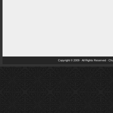
Copyright © 2009 · All Rights Reserved ·
Chu