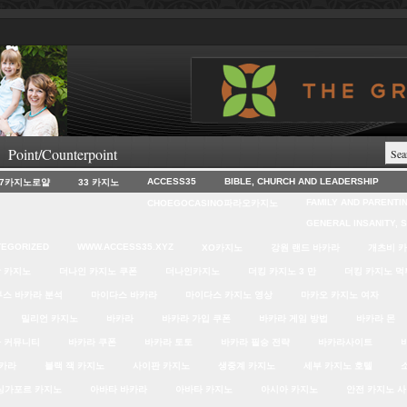
Point/Counterpoint
ACCESS35
BIBLE, CHURCH AND LEADERSHIP
07카지노로얄
33 카지노
FAMILY AND PARENTI
CHOEGOCASINO파라오카지노
GENERAL INSANITY, 
TEGORIZED
WWW.ACCESS35.XYZ
XO카지노
강원 랜드 바카라
개츠비 
 카지노
더나인 카지노 쿠폰
더나인카지노
더킹 카지노 3 만
더킹 카지노 먹
투스 바카라 분석
마이다스 바카라
마이다스 카지노 영상
마카오 카지노 여자
밀리언 카지노
바카라
바카라 가입 쿠폰
바카라 게임 방법
바카라 몬
 커뮤니티
바카라 쿠폰
바카라 토토
바카라 필승 전략
바카라사이트
바카라
블랙 잭 카지노
사이판 카지노
생중계 카지노
세부 카지노 호텔
싱가포르 카지노
아바타 바카라
아바타 카지노
아시아 카지노
안전 카지노 