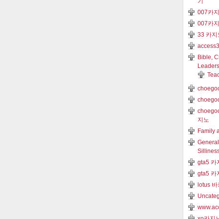
기
007카
007카
33 카
access
Bible, 
Leaders
Tea
choego
choego
choeg
지노
Family 
General 
Silline
gta5 카
gta5 
lotus 
Uncateg
www.ac
xo카지