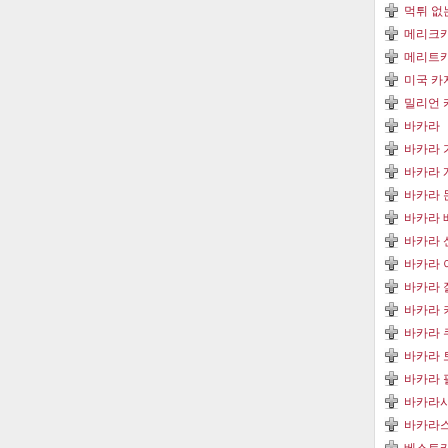
먹튀 없
메리크
메리트
미국 카
밀리언 
바카라
바카라 
바카라 
바카라 
바카라 
바카라 
바카라 
바카라 
바카라 
바카라 
바카라 
바카라 
바카라
바카라