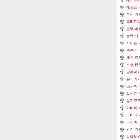
베스트
베트남 
부산 카
블라디
블랙 바
블랙 잭
사이판 
생중계 
세부 카
소셜 카
솔레어
슈퍼카
스카이 
실시간
싱가포르
아바타 
아바타 
아시아 
안전 카
앙헬레스