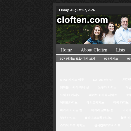
Friday, August 07, 2026
Home
About Cloften
Lists
007 카지노 로얄 다시 보기
007카지노
0
UNCA
GTA5 카지노 임무
LOTUS 바카라
넷마블 바카라 머니 상
노구라 카지노
다낭
드퀘 11 카지노
라이브 바카라 사이트
로
메리크카지노
메리트카지노
미국 카지노
바카라 이기는 법
바카라 잘하는 법
바카라
부산 카지노
블라디보스톡 카지노
블랙 
스카이 파크 카지노
실시간바카라사이트