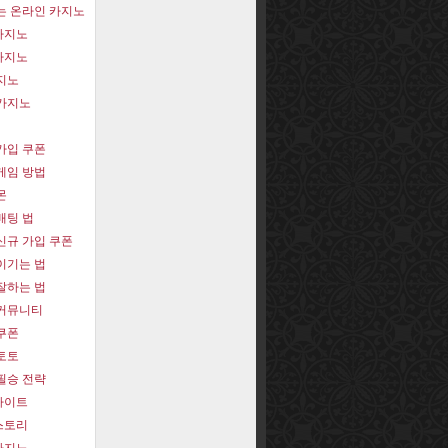
는 온라인 카지노
카지노
카지노
지노
카지노
가입 쿠폰
게임 방법
몬
배팅 법
신규 가입 쿠폰
이기는 법
잘하는 법
커뮤니티
쿠폰
토토
필승 전략
사이트
스토리