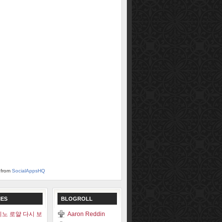
from
SocialAppsHQ
IES
BLOGROLL
지노 로얄 다시 보
Aaron Reddin