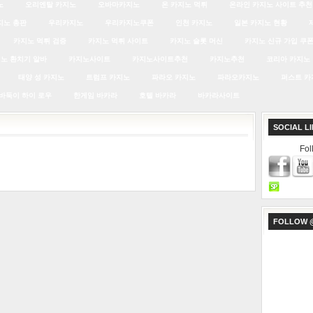
노
오리엔탈 카지노
오바마카지노
온 카지노 먹튀
온라인 카지노 사이트 추천
지노 총판
우리카지노
우리카지노쿠폰
인천 카지노
일본 카지노 현황
카지노 먹튀 검증
카지노 먹튀 사이트
카지노 슬롯 머신
카지노 신규 가입 쿠
노 환치기 알바
카지노사이트
카지노사이트추천
카지노추천
코리아 카지노
태양 성 카지노
트럼프 카지노
파라오 카지노
파라오카지노
퍼스트 카
 바둑이 하이 로우
한게임 바카라
호텔 바카라
바카라사이트
SOCIAL L
Fol
FOLLOW 