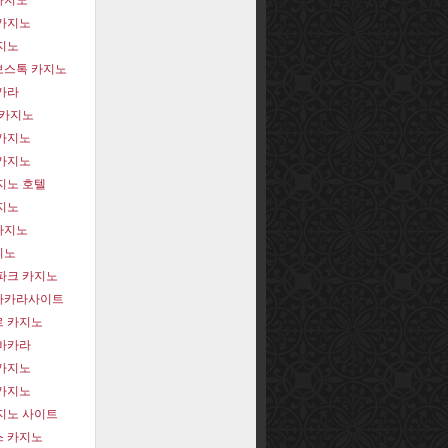
카지노
카지노
지노
보스톡 카지노
카라
 카지노
카지노
카지노
지노 호텔
지노
카지노
지노
파크 카지노
바카라사이트
 카지노
바카라
카지노
카지노
지노 사이트
 카지노