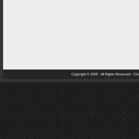
Copyright © 2009 · All Rights Reserved ·
Chu