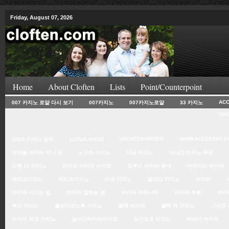
Friday, August 07, 2026
Home
About Cloften
Lists
Point/Counterpoint
AC
007 카지노 로얄 다시 보기
007카지노
007카지노로얄
33 카지노
CH
UNCATEGORIZED
WWW.ACCESS35.X
GTA5 카지노 임무
LOTUS 바카라
넷마블 바카라 머니 상
노구라 카지노
다낭 카지노
더나인 카지노 쿠폰
드퀘 11 카지노
라이브 바카라 사이트
로투스 바카라 분석
마이다스 바카라
메리크카지노
메리트카지노
미국 카지노
밀리언 카지노
바카라
바카라 이기는 법
바카라 잘하는 법
바카라 커뮤니티
바카라 쿠폰
바카
부산 카지노
블라디보스톡 카지노
블랙 바카라
블랙 잭 카지노
사이판 
스카이 파크 카지노
실시간바카라사이트
싱가포르 카지노
아바타 바카라