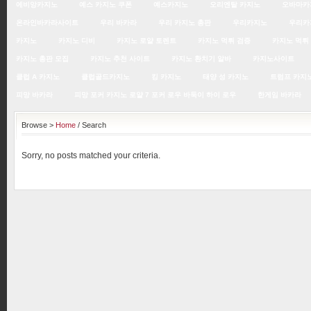
에비앙카지노
예스 카지노 쿠폰
예스카지노
오리엔탈 카지노
오바마카
온라인바카라사이트
우리 바카라
우리 카지노 총판
우리카지노
우리카
카지노
카지노 디비
카지노 로얄 토렌트
카지노 먹튀 검증
카지노 먹튀
카지노 총판 모집
카지노 추천 사이트
카지노 환치기 알바
카지노사이트
클럽 A 카지노
클럽골드카지노
킹 카지노
태양 성 카지노
트럼프 카지
피망 바카라
피망 포커 카지노 로얄 7 포커 로우 바둑이 하이 로우
한게임 바카라
Browse >
Home
/ Search
Sorry, no posts matched your criteria.