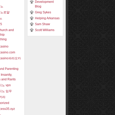
Development
지노
Blog
지노로얄
Greg Sykes
지노
Helping Arkansas
35
Sam Shaw
Church and
Scott Williams
hip
ching
casino
casino.com
ocasino파라오카
and Parenting
Insanity,
ss and Rants
지노 vpn
카지노 임무
바카라
orized
cess35.xyz
노