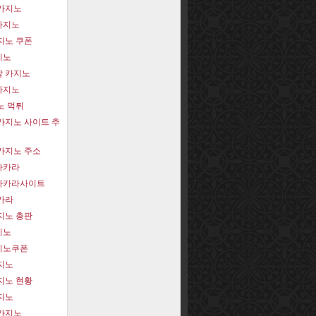
카지노
카지노
지노 쿠폰
지노
 카지노
카지노
노 먹튀
카지노 사이트 추
카지노 주소
바카라
바카라사이트
카라
지노 총판
지노
지노쿠폰
지노
지노 현황
지노
카지노