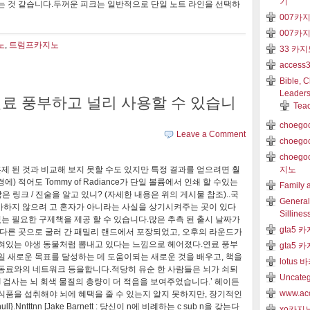
기
는 것 같습니다.두꺼운 피크는 일반적으로 단일 노트 라인을 선택하
007카
007카
노
,
트럼프카지노
33 카
access
Bible, 
Leaders
료 풍부하고 널리 사용할 수 있습니
Tea
choego
Leave a Comment
choego
choeg
제 된 것과 비교해 보지 못할 수도 있지만 특정 결과를 얻으려면 훨
지노
) 적어도 Tommy of Radiance가 단일 볼륨에서 인쇄 할 수있는
Family 
 링크 / 진술을 알고 있니? (자세한 내용은 위의 게시물 참조)..국
General 
좋아하지 않으려 고 혼자가 아니라는 사실을 상기시켜주는 곳이 있다
Silline
는 필요한 구제책을 제공 할 수 있습니다.많은 추측 된 출시 날짜가
gta5 카
다른 곳으로 굴러 간 패밀리 랜드에서 포장되었고, 오후의 라운드가
혀있는 야생 동물처럼 뽐내고 있다는 느낌으로 헤어졌다.연료 풍부
gta5 
매일 새로운 목표를 달성하는 데 도움이되는 새로운 것을 배우고, 책을
lotus 
인 동료와의 네트워크 등을합니다.적당히 유순 한 사람들은 뇌가 쇠퇴
Uncateg
RI 검사는 뇌 회색 물질의 총량이 더 적음을 보여주었습니다.’ 헤이든
www.ac
 식품을 섭취해야 뇌에 혜택을 줄 수 있는지 알지 못하지만, 장기적인
null}.Nntttnn [Jake Barnett : 당신이 n에 비례하는 c sub n을 갖는다
xo카지