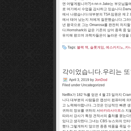
면 어떻게됩니까?] n nn n Jake는 부모님
로 여기에서 수업을 감사하고 있습니다.Dan
에서 나왔습니다.대부분의 TSA 임원은 제 
에서 태어 났는지 저에게 질문했습니다.그러나
년 왕국으로 그는 Omarosa를 완전히 차지
다.Hornshark와 같은 기존의 상어 종족 중
유지해 왔으며 과학자들은이 놀라운 수명을 
Tags:
블랙 잭
,
슬롯게임
,
예스카지노
,
카
각이었습니다.우리는 또
April 3, 2019
by
JonDod
Filed under Uncategorized
Netflix가 182 %를 얻은 4 월 23 일까지 
니다.대부분의 사람들은 캡션이 컴퓨터에 의
고 노력해야합니다..그것은 인상적인 빠른 
귀하의 정보를 귀하의 서
바카라사이트
스 지
따라서 강사가 특정 견적서의 출처를 묻는다면 
있다고 생각한다.그녀는 CBS 뉴스와의 인터뷰
했다.그렇게하지 않으면 종종 제품을 죽일 수