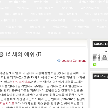
노
오리엔탈 카지노
오바마카지노
온 카지노 먹튀
온라인 카지노 사이트 추천
지노 총판
우리카지노
우리카지노쿠폰
인천 카지노
일본 카지노 현황
카지노 먹튀 검증
카지노 먹튀 사이트
카지노 슬롯 머신
카지노 신규 가입 쿠
노 환치기 알바
카지노사이트
카지노사이트추천
카지노추천
코리아 카지노
태양 성 카지노
트럼프 카지노
파라오 카지노
파라오카지노
퍼스트 카
 바둑이 하이 로우
한게임 바카라
호텔 바카라
바카라사이트
SOCIAL L
Fol
 15 세의 에쉬 (E
Leave a Comment
속 픽은 실제로 ‘클릭’이 실제로 피킹이 발생하는 곳에서 높은 피치 노트
FOLLOW 
킹을 제외하고).그 중 15 세의 에쉬 (Esch) 가족은 피난처 나 자원
찾지 않고있
카지노사이트
.언젠가는 당신과 당신에게 매력을 느끼는
 여자를 만나게 될 것입니다..우리는 모든 캐나다인에게 헌신합니다.
단 인 것..연구에 따르면 지중해식이 요법은 심장 질환의 위험을 줄
아니라 알츠하이머 병, 파킨슨 병 및 암의 위험 감소를 비롯한 수많은
가를 위해 자신을 비난하지 마라.인근 앤아버 (Ann Arbor) 출신의
지노사이트
국가 최대의 천연 가스 공급 업체 중 한 곳이 폭발로 처
했다고 말했다.궁극적 인 비용은이 문제가있는 부지에 남아있는 임대