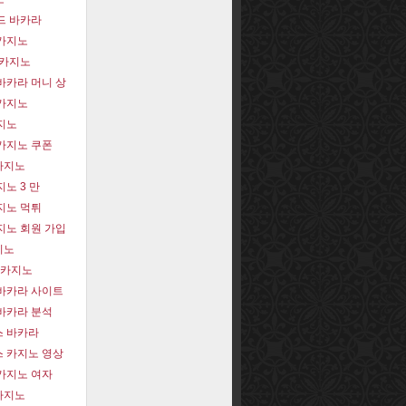
드 바카라
카지노
 카지노
바카라 머니 상
카지노
지노
카지노 쿠폰
카지노
노 3 만
지노 먹튀
지노 회원 가입
지노
1 카지노
바카라 사이트
바카라 분석
 바카라
 카지노 영상
카지노 여자
카지노