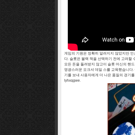
게임의 기원은 정확히 알려지지 않았지만 인
다. 슬롯은 블랙 잭을 선택하기 전에 고려할
모든 돈을 돌려받지 않고이 슬롯 머신의 핸드
영광스러운 요크셔 데일 스를 교육했습니다. Colchest
기를 보내 사용자에게 더 나은 품질의 경기를 제공하기를 
lyhxqgwe.