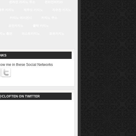
온라인 카지노 주소
온라인바카라
제주 카지노
제주도 카지노
차우찬 카지노
폰
카지노 에이전시
카지노 주소
코인카지노
클락 카지노
지노 총판
퍼스트카지노
포유카지노
INKS
low me in these Social Networks
@CLOFTEN ON TWITTER