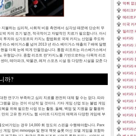
먹튀 없
메리크
메리트
미국 카
가 지불하는 심리적, 사회적 비용 측면에서 심각성 때문에 단순히 무
밀리언 
 도박 자의 조기 발견, 적극적이고 자발적인 치료가 필요합니다. 아시
바카라
의 투자와 싱가포르의 카지노 합법화로 국제 카지노 산업을 주도하
년 라스 베이거스를 넘어 2013 년 라스 베이거스 매출의 7 배에 달했
바카라 
구현을 더욱 눈에 띄게 만들었습니다. 통합 리조트는 라스베가스에서
바카라 
노 유형입니다. 종합 리조트 란“카지노를 기반으로하는 다목적 리조
바카라 
핑 센터, 테마파크, 박물관, 레저 스포츠 시설 등 다양한 시설을 갖춘 다
바카라 
바카라 
니까?
바카라 
바카라 
바카라 
대한 연구가 부족하고 심리 치료를 완전히 대체 할 수는 없다. 따라
바카라 
램을 갖는 것이 이상적 일 것이다. 기타 게임 산업 또는 불법 게임
바카라 
회복을 위해 필요한 사업 또는 활동. 둘째, 백업 및 지원을 잘 활용하
 만의 고유 한 카지노 웹 사이트 디자인의 매력과 다양한 게임에 부
바카라 
바카라
롤오버가있는 경우 14,000 회 정도의 스핀을 수행해야합니다. Parx
바카라
신 게임 장비 mmorpgs 및 현대 잭팟 슬롯 머신 모델 게임을 포함하
험을 제공합니다. 한국의 종합 리조트 사업을 통한 카지노 산업의 성