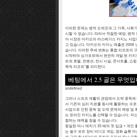
이러한 문제는 병적 도박꾼과 그 가족, 사회
시할 수 없습니다. 따라서 적절한 예방, 병적
아 시장은 마카오의 라스베가스 카지노 사업
고 있습니다. 마카오의 카지노 매출은 2006 
습니다. 이러한 추세 변화는 통합 리조트의 
시작하여 싱가포르에서 완전히 개발 된 카지
트와 호텔, 컨벤션, 전시 시설, 콘서트홀, 쇼
목적 리조트”를 의미한다.
베팅에서 2.5 골은 무엇입
undefined
그러나 스포츠 재활의 관점에서 도박 중독에 
서 기존의 심리 치료를 동시에 활용하는 프로그
사업으로 인한 중독 및 도박 문제의 예방 및 
는 온라인 카지노를 선택할 수 있습니다. 자신
합하는 매력을 찾을 수 있습니다.
동일한 머니 매치가 35 배의 첫 입금 + 게인 
는 필수 포트 장비 비디오 게임, 영화 슬롯 머
여 고유 한 상당수의 온라인 포지션 유닛 모