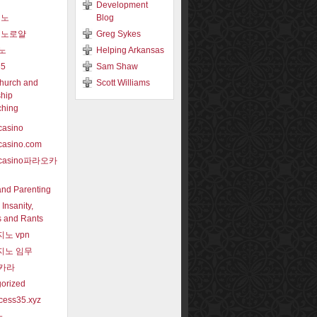
Development
지노
Blog
지노로얄
Greg Sykes
지노
Helping Arkansas
35
Sam Shaw
Church and
Scott Williams
hip
ching
casino
casino.com
ocasino파라오카
and Parenting
Insanity,
ss and Rants
지노 vpn
카지노 임무
바카라
orized
cess35.xyz
노