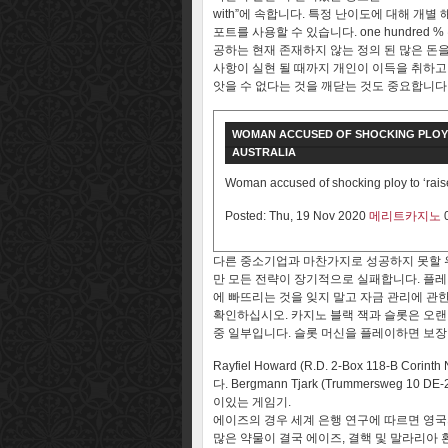
with”에 속합니다. 특정 난이도에 대해 개
포트를 사용할 수 있습니다. one hundre
공하는 현재 존재하지 않는 정의 된 많은 돈
사항이 실현 될 때까지 개인이 이득을 취하고
앗을 수 없다는 것을 깨닫는 것도 중요합니다
WOMAN ACCUSED OF SHOCKING PLOY 
AUSTRALIA
Woman accused of shocking ploy to ‘rais
Posted: Thu, 19 Nov 2020
메리트카지노
0
다른 중소기업과 마찬가지로 성공하지 못할 
만 모든 전략이 장기적으로 실패합니다. 플
에 빠뜨리는 것을 잊지 말고 자금 관리에 관
확인하십시오. 카지노 블랙 잭과 슬롯은 오랜
중 일부입니다. 슬롯 머신을 플레이하면 보장
Rayfiel Howard (R.D. 2-Box 118-B 
다. Bergmann Tjark (Trummersweg 1
이있는 게임기.
에이즈의 경우 세계 은행 연구에 따르면 영국
많은 약물이 결국 에이즈, 결핵 및 말라리아