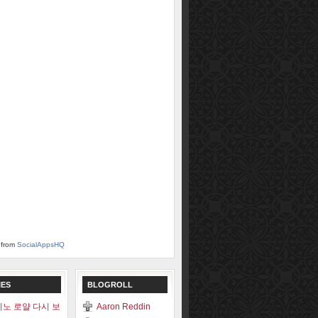
from
SocialAppsHQ
IES
BLOGROLL
지노 로얄 다시 보
Aaron Reddin