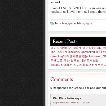
as well.
Even if EVERY SINGLE muslim was an extr
retaliate, still love them, still bless them.
Tags:
fear
,
grace
,
Islam
,
rights
Recent Posts
몇 가지 아이디어, 보충제 및 전략 For Slot Ma
The Trick For Blackjack Unmasked in 5 Eas
Gambling에 대한 새로운 질문 Answered 
두산 그룹, 두산 솔 루스 지분 공개 입찰
Scotus, 합법화 된 스포츠 베팅으로 새로운 
Comments
6 Responses to “Grace, Fear and Our “Ri
Kim Blanchette
says:
September 10, 2010 at 11:15 am