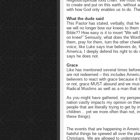
religious/spiritual food chain. We must
to create and put on this earth, without
with how God only enables us to do. The
What the dude said
This Pastor has stated, verbally, that he 
we will no longer bow our knees to them
Bible?? How easy is it to insert “We wi
on knee!” Seriously, what does the Word 
them, pray for them, turn the other cheek
voice, like Luke says true believers do,
America, I deeply defend his right to do 
says he does not.
Grace
Like has mentioned several times befor
are not redeemed – this includes Ameri
believers to react with grace because i
or not, grace MUST abound and we must a
Radical Muslims as well as a man that i
As you might have gathered, my perspec
nation vastly impacts my opinion on thes
people that are literally trying to get b
children… yet we more often than not, in
these things).
The events that are happening in America
hateful things be spewed all over the pl
Christians. We are allowed to understand