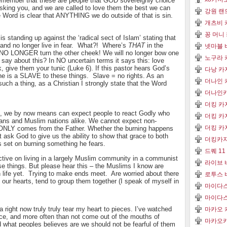
 remember that these are people that GOD sovereignly choice
 asking you, and we are called to love them the best we can
강원 랜
 Word is clear that ANYTHING we do outside of that is sin.
개츠비 
꽁 머니
is standing up against the ‘radical sect of Islam’ stating that
 and no longer live in fear. What?! Where’s
THAT
in the
넷마블 
ll NO LONGER turn the other cheek! We will no longer bow one
노구라 
say about this? In NO uncertain terms it says this: love
, give them your tunic (Luke 6). If this pastor hears God’s
다낭 카
 he is a SLAVE to these things. Slave = no rights. As an
더나인 
such a thing, as a Christian I strongly state that the Word
더나인
더킹 카지
e, we by now means can expect people to react Godly who
더킹 카
cans and Muslim nations alike. We cannot expect non-
더킹 카
t ONLY comes from the Father. Whether the burning happens
sk God to give us the ability to show that grace to both
더킹카
s set on burning something he fears.
드퀘 1
tive on living in a largely Muslim community in a communist
라이브 
e things. But please hear this – the Muslims I know are
y in life yet. Trying to make ends meet. Are worried about there
로투스 
 our hearts, tend to group them together (I speak of myself in
마이다스
마이다스
 right now truly truly tear my heart to pieces. I’ve watched
마카오 
ace, and more often than not come out of the mouths of
마카오
 what peoples believes are we should not be fearful of them