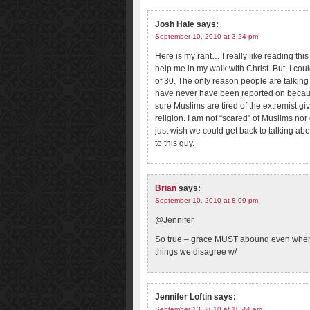
Josh Hale
says:
September 10, 2010 at 3:24 pm
Here is my rant… I really like reading this
help me in my walk with Christ. But, I coul
of 30. The only reason people are talking 
have never have been reported on because 
sure Muslims are tired of the extremist g
religion. I am not “scared” of Muslims nor 
just wish we could get back to talking ab
to this guy.
Brian
says:
September 10, 2010 at 8:09 pm
@Jennifer
So true – grace MUST abound even when 
things we disagree w/
Jennifer Loftin
says:
September 13, 2010 at 10:44 am