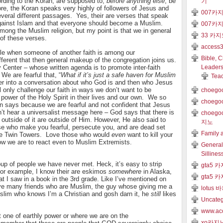
ording to the Koran, are supposed to,
before anything else
, be
기
re, the Koran speaks very highly of followers of Jesus and
007카
veral different passages. Yes, their are verses that speak
gainst Islam and that everyone should become a Muslim.
007카
ong the Muslim religion, but my point is that we in general
33 카
 of these verses.
access
ble when someone of another faith is among our
Bible, 
erent that then general makeup of the congregation joins us.
Center – whose written agenda is to promote inter-faith
Leaders
We are fearful that, “
What if it’s just a safe haven for Muslim
Tea
ter into a conversation about who God is and then who Jesus
ll only challenge our faith in ways we don’t want to be
choego
 power of the Holy Spirit in their lives and our own. We so
choego
n says because we are fearful and not confident that Jesus
’t hear a universalist message here – God says that there is
choeg
outside of it are outside of Him. However, He also said to
지노
ose who make you fearful, persecute you, and are dead set
Family 
he Twin Towers. Love those who would
even
want to kill your
w we are to react even to Muslim Extremists.
General 
Silline
oup of people we have never met. Heck, it’s easy to strip
gta5 카
r example, I know their are eskimos
somewhere
in Alaska,
gta5 
at I saw in a book in the 3rd grade. Like I’ve mentioned on
ve many friends who are Muslim, the guy whose giving me a
lotus 
uslim who knows I’m a Christian and gosh darn it, he
still
likes
Uncateg
www.ac
 one of earthly power or where we are on the
xo카지