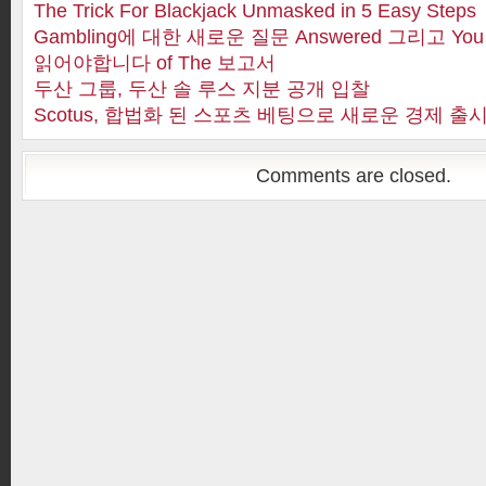
The Trick For Blackjack Unmasked in 5 Easy Steps
Gambling에 대한 새로운 질문 Answered 그리고 You
읽어야합니다 of The 보고서
두산 그룹, 두산 솔 루스 지분 공개 입찰
Scotus, 합법화 된 스포츠 베팅으로 새로운 경제 출
Comments are closed.